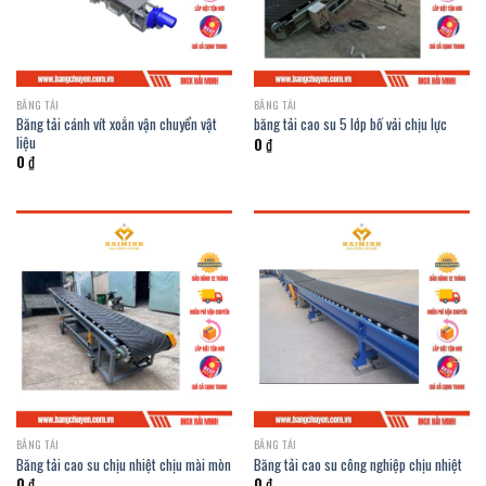
BĂNG TẢI
BĂNG TẢI
Băng tải cánh vít xoắn vận chuyển vật
băng tải cao su 5 lớp bố vải chịu lực
liệu
0
₫
0
₫
BĂNG TẢI
BĂNG TẢI
Băng tải cao su chịu nhiệt chịu mài mòn
Băng tải cao su công nghiệp chịu nhiệt
0
₫
0
₫