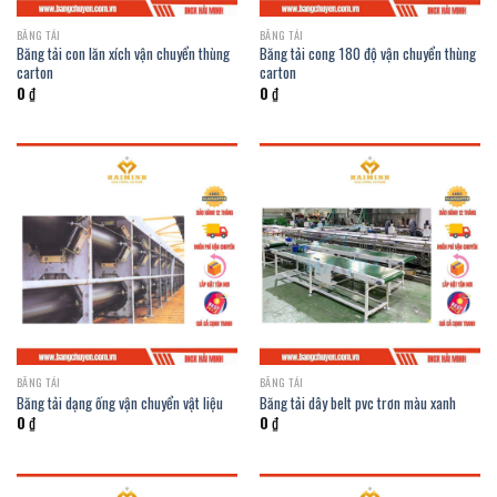
BĂNG TẢI
BĂNG TẢI
Băng tải con lăn xích vận chuyển thùng
Băng tải cong 180 độ vận chuyển thùng
carton
carton
0
₫
0
₫
BĂNG TẢI
BĂNG TẢI
Băng tải dạng ống vận chuyển vật liệu
Băng tải dây belt pvc trơn màu xanh
0
₫
0
₫