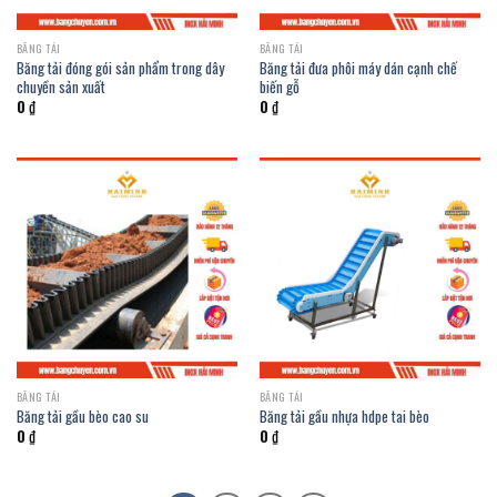
BĂNG TẢI
BĂNG TẢI
Băng tải đóng gói sản phẩm trong dây
Băng tải đưa phôi máy dán cạnh chế
chuyền sản xuất
biến gỗ
0
₫
0
₫
BĂNG TẢI
BĂNG TẢI
Băng tải gầu bèo cao su
Băng tải gầu nhựa hdpe tai bèo
0
₫
0
₫