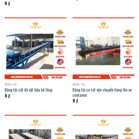
0
₫
BĂNG TẢI
BĂNG TẢI
Băng tải co rút vận chuyển hàng lên xe
Băng tải cát đá vật liệu bê tông
container
0
₫
0
₫