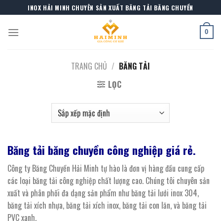
Skip
INOX HẢI MINH CHUYÊN SẢN XUẤT BĂNG TẢI BĂNG CHUYỀN
to
content
0
TRANG CHỦ
/
BĂNG TẢI
LỌC
Băng tải băng chuyền công nghiệp giá rẻ.
Công ty Băng Chuyền Hải Minh tự hào là đơn vị hàng đầu cung cấp
các loại băng tải công nghiệp chất lượng cao. Chúng tôi chuyên sản
xuất và phân phối đa dạng sản phẩm như băng tải lưới inox 304,
băng tải xích nhựa, băng tải xích inox, băng tải con lăn, và băng tải
PVC xanh.