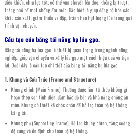
điều khiển, chịu lực tốt, có thể vận chuyển lên dốc, không bị trượt,
tráng phủ bề mặt chống ẩm mốc. Đặc biệt là giúp đồng bộ hóa các
khâu sản xuất, giảm thiểu va đập, tránh hao hụt lượng lúa trong quá
trình vận chuyển.
Cấu tạo của
băng
tải
nâng hạ lúa
gạo.
Băng tải nâng hạ lúa gạo là thiết bị quan trọng trong ngành nông
nghiệp, giúp vận chuyển và xử lý lúa gạo một cách hiệu quả và tiện
lợi. Dưới đây là cấu tạo chi tiết của băng tải nâng hạ lúa gạo:
1. Khung và Cấu Trúc (Frame and Structure)
Khung chính (Main Frame): Thường được làm từ thép không gỉ
hoặc thép sơn tĩnh điện, đảm bảo độ bền và khả năng chống ăn
mòn. Khung có thiết kế chắc chắn để hỗ trợ toàn bộ hệ thống
băng tải.
Khung phụ (Supporting Frame): Hỗ trợ khung chính, tăng cường
độ cứng và ổn định cho toàn bộ hệ thống.