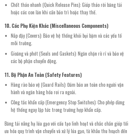
Chốt tháo nhanh (Quick Release Pins): Giúp tháo rời băng tải
hoặc các con lăn khi cần bảo trì hoặc thay thế.
10. Các Phụ Kiện Khác (Miscellaneous Components)
Nắp đậy (Covers): Bảo vệ hệ thống khỏi bụi bặm và các yếu tố
môi trường.
Gioăng và phớt (Seals and Gaskets): Ngăn chặn rò rỉ và bảo vệ
các bộ phận chuyển động.
11. Bộ Phận An Toàn (Safety Features)
Hàng rào bảo vệ (Guard Rails): Đảm bảo an toàn cho người vận
hành và ngăn hàng hóa rơi ra ngoài.
Công tắc khẩn cấp (Emergency Stop Switches): Cho phép dừng
hệ thống ngay lập tức trong trường hợp khẩn cấp.
Băng tải nâng hạ lúa gạo với cấu tạo linh hoạt và chắc chắn giúp tối
ưu hóa quy trình vận chuyển và xử lý lúa gạo, từ khâu thu hoạch đến