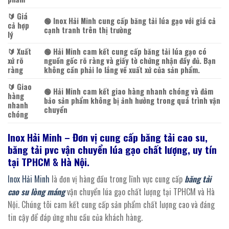
🔰️ Giá
🟢 Inox Hải Minh cung cấp băng tải lúa gạo với giá cả
cả hợp
cạnh tranh trên thị trường
lý
🔰️ Xuất
🟢 Hải Minh cam kết cung cấp băng tải lúa gạo có
xứ rõ
nguồn gốc rõ ràng và giấy tờ chứng nhận đầy đủ. Bạn
ràng
không cần phải lo lắng về xuất xứ của sản phẩm.
🔰️ Giao
🟢 Hải Minh cam kết giao hàng nhanh chóng và đảm
hàng
bảo sản phẩm không bị ảnh hưởng trong quá trình vận
nhanh
chuyển
chóng
Inox Hải Minh – Đơn vị cung cấp
băng
tải cao su,
băng tải pvc vận chuyển
lúa gạo chất lượng, uy tín
tại TPHCM & Hà Nội.
Inox Hải Minh
là đơn vị hàng đầu trong lĩnh vực cung cấp
băng tải
cao su lòng máng
vận chuyển lúa gạo chất lượng tại TPHCM và Hà
Nội. Chúng tôi cam kết cung cấp sản phẩm chất lượng cao và đáng
tin cậy để đáp ứng nhu cầu của khách hàng.