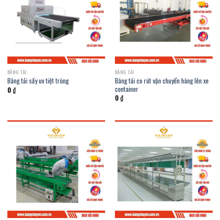
BĂNG TẢI
BĂNG TẢI
Băng tải co rút vận chuyển hàng lên xe
Băng tải sấy uv tiệt trùng
container
0
₫
0
₫