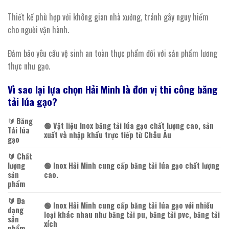
Thiết kế phù hợp với không gian nhà xưởng, tránh gây nguy hiểm
cho người vận hành.
Đảm bảo yêu cầu vệ sinh an toàn thực phẩm đối với sản phẩm lương
thực như gạo.
Vì sao lại lựa chọn Hải Minh là đơn vị thi công băng
tải lúa gạo?
🔰️
Băng
🟢 Vật liệu Inox băng tải lúa gạo chất lượng cao, sản
Tải lúa
xuất và nhập khẩu trực tiếp từ Châu Âu
gạo
🔰️ Chất
lượng
🟢 Inox Hải Minh cung cấp băng tải lúa gạo chất lượng
sản
cao.
phẩm
🔰️ Đa
🟢 Inox Hải Minh cung cấp băng tải lúa gạo với nhiều
dạng
loại khác nhau như băng tải pu, băng tải pvc, băng tải
sản
xích
phẩm