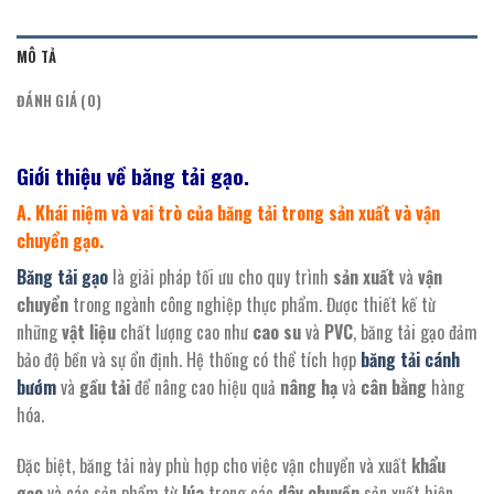
MÔ TẢ
ĐÁNH GIÁ (0)
Giới thiệu về băng tải gạo.
A. Khái niệm và vai trò của băng tải trong sản xuất và vận
chuyển gạo.
Băng tải gạo
là giải pháp tối ưu cho quy trình
sản xuất
và
vận
chuyển
trong ngành công nghiệp thực phẩm. Được thiết kế từ
những
vật liệu
chất lượng cao như
cao su
và
PVC
, băng tải gạo đảm
bảo độ bền và sự ổn định. Hệ thống có thể tích hợp
băng tải cánh
bướm
và
gầu tải
để nâng cao hiệu quả
nâng hạ
và
cân bằng
hàng
hóa.
Đặc biệt, băng tải này phù hợp cho việc vận chuyển và xuất
khẩu
gạo
và các sản phẩm từ
lúa
trong các
dây chuyền
sản xuất hiện