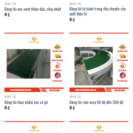
BĂNG TẢI
BĂNG TẢI
Băng tải tự hành trong dây chuyền sản
Băng tải pvc xanh thấm dầu, chịu nhiệt
xuất điện tử
0
₫
0
₫
BĂNG TẢI
BĂNG TẢI
Băng tải thực phẩm pvc có gờ
Băng tải rulo xoay 90 độ đến 360 độ
0
₫
0
₫