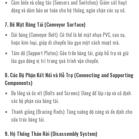
Cảm biến và công tắc (Sensors and Switches): Giám sát hoạt
động và đảm bảo an toàn cho hệ thống, ngăn chặn các sự cố.
7. Bề Mặt Băng Tải (Conveyor Surface)
Dải băng (Conveyor Belt): Có thể là bề mặt nhựa PVC, cao su,
hoặc kim loại, giúp di chuyển lúa gạo một cách mượt mà.
Tấm đỡ (Support Plates): Gắn trên băng tải, giúp hỗ trợ và giữ
lúa gạo đúng vị trí trong quá trình vận chuyển.
8. Các Bộ Phận Kết Nối và Hỗ Trợ (Connecting and Supporting
Components)
Bu lông và ốc vít (Bolts and Screws): Dùng để lắp ráp và cố định
các bộ phận của băng tải.
Thanh giằng (Bracing Rods): Tăng cường độ cứng và ổn định cho
cấu trúc băng tải.
9. Hệ Thống Tháo Rời (Disassembly System)