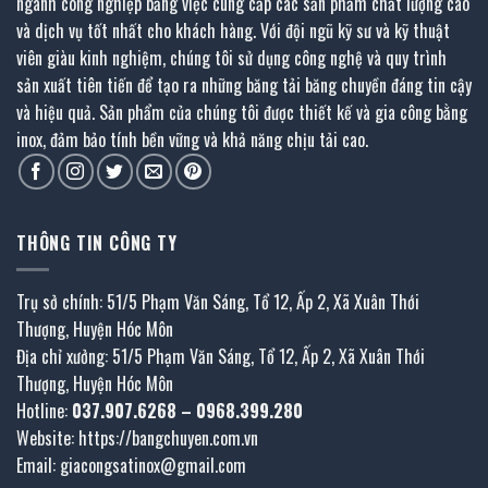
ngành công nghiệp bằng việc cung cấp các sản phẩm chất lượng cao
và dịch vụ tốt nhất cho khách hàng. Với đội ngũ kỹ sư và kỹ thuật
viên giàu kinh nghiệm, chúng tôi sử dụng công nghệ và quy trình
sản xuất tiên tiến để tạo ra những băng tải băng chuyền đáng tin cậy
và hiệu quả. Sản phẩm của chúng tôi được thiết kế và gia công bằng
inox, đảm bảo tính bền vững và khả năng chịu tải cao.
THÔNG TIN CÔNG TY
Trụ sở chính: 51/5 Phạm Văn Sáng, Tổ 12, Ấp 2, Xã Xuân Thới
Thượng, Huyện Hóc Môn
Địa chỉ xưởng: 51/5 Phạm Văn Sáng, Tổ 12, Ấp 2, Xã Xuân Thới
Thượng, Huyện Hóc Môn
Hotline:
037.907.6268
–
0968.399.280
Website:
https://bangchuyen.com.vn
Email:
giacongsatinox@gmail.com