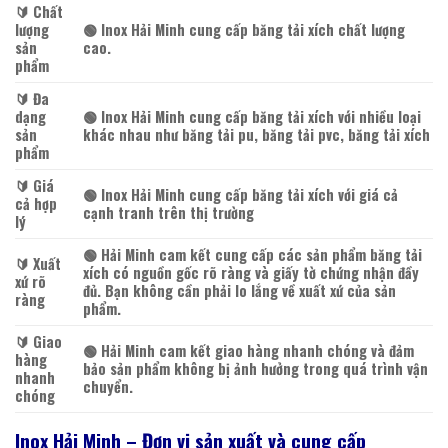
🔰️ Chất
lượng
🟢 Inox Hải Minh cung cấp băng tải xích chất lượng
sản
cao.
phẩm
🔰️ Đa
dạng
🟢 Inox Hải Minh cung cấp băng tải xích với nhiều loại
sản
khác nhau như băng tải pu, băng tải pvc, băng tải xích
phẩm
🔰️ Giá
🟢 Inox Hải Minh cung cấp băng tải xích với giá cả
cả hợp
cạnh tranh trên thị trường
lý
🟢 Hải Minh cam kết cung cấp các sản phẩm băng tải
🔰️ Xuất
xích có nguồn gốc rõ ràng và giấy tờ chứng nhận đầy
xứ rõ
đủ. Bạn không cần phải lo lắng về xuất xứ của sản
ràng
phẩm.
🔰️ Giao
🟢 Hải Minh cam kết giao hàng nhanh chóng và đảm
hàng
bảo sản phẩm không bị ảnh hưởng trong quá trình vận
nhanh
chuyển.
chóng
Inox Hải Minh – Đơn vị sản xuất và cung cấp