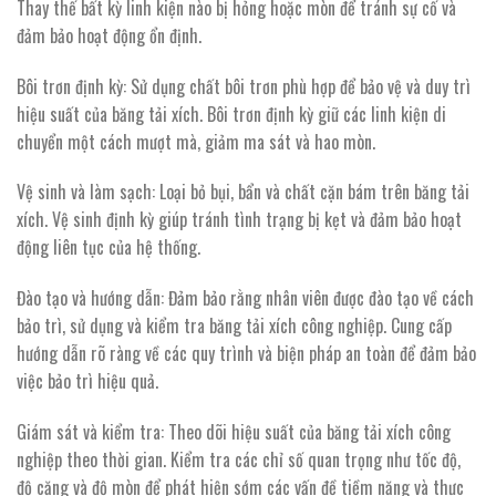
Thay thế bất kỳ linh kiện nào bị hỏng hoặc mòn để tránh sự cố và
đảm bảo hoạt động ổn định.
Bôi trơn định kỳ: Sử dụng chất bôi trơn phù hợp để bảo vệ và duy trì
hiệu suất của băng tải xích. Bôi trơn định kỳ giữ các linh kiện di
chuyển một cách mượt mà, giảm ma sát và hao mòn.
Vệ sinh và làm sạch: Loại bỏ bụi, bẩn và chất cặn bám trên băng tải
xích. Vệ sinh định kỳ giúp tránh tình trạng bị kẹt và đảm bảo hoạt
động liên tục của hệ thống.
Đào tạo và hướng dẫn: Đảm bảo rằng nhân viên được đào tạo về cách
bảo trì, sử dụng và kiểm tra băng tải xích công nghiệp. Cung cấp
hướng dẫn rõ ràng về các quy trình và biện pháp an toàn để đảm bảo
việc bảo trì hiệu quả.
Giám sát và kiểm tra: Theo dõi hiệu suất của băng tải xích công
nghiệp theo thời gian. Kiểm tra các chỉ số quan trọng như tốc độ,
độ căng và độ mòn để phát hiện sớm các vấn đề tiềm năng và thực