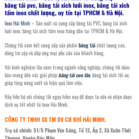
băng
tải
pvc, băng tải xích lưới inox, băng tải xích
tấm inox chất lượng, uy tín tại TPHCM & Hà Nội.
Inox Hải Minh
– Sản xuất và cung cấp băng tải PVC, băng tải xích
lưới inox, băng tải xích tấm inox hàng đầu tại TPHCM & Hà Nội.
Chúng tôi cam kết cung cấp sản phẩm
băng tải
chất lượng cao,
đáng tin cậy và đáp ứng mọi yêu cầu của khách hàng.
Với kinh nghiệm lâu năm trong ngành công nghiệp, chúng tôi đảm
bảo mang đến các giải pháp
băng tải con lăn
, băng tải xích tối ưu,
giúp tăng năng suất và hiệu quả làm việc.
Hãy liên hệ với chúng tôi ngay hôm nay để được tư vấn và nhận được
dịch vụ tốt nhất từ Inox Hải Minh.
CÔNG TY TNHH SX TM DV CƠ KHÍ HẢI MINH.
Trụ sở chính: 51/5 Phạm Văn Sáng, Tổ 12, Ấp 2, Xã Xuân Thới
Thượng, Huyện Hóc Môn.