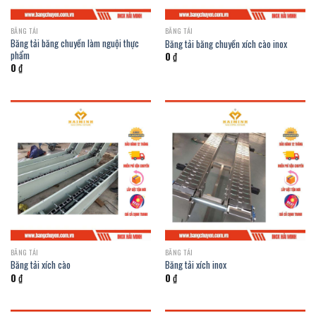
BĂNG TẢI
BĂNG TẢI
Băng tải băng chuyền làm nguội thực
Băng tải băng chuyền xích cào inox
phẩm
0
₫
0
₫
BĂNG TẢI
BĂNG TẢI
Băng tải xích cào
Băng tải xích inox
0
₫
0
₫