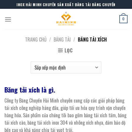
Skip
INOX HẢI MINH CHUYÊN SẢN XUẤT BĂNG TẢI BĂNG CHUYỀN
to
content
0
TRANG CHỦ
/
BĂNG TẢI
/
BĂNG TẢI XÍCH
LỌC
Băng tải xích là gì.
Công ty Băng Chuyền Hải Minh chuyên cung cấp các giải pháp băng
tải xích công nghiệp hàng đầu, giúp tối ưu hóa quy trình vận chuyển
hàng hóa. Sản phẩm của chúng tôi bao gồm băng tải xích tấm, băng
tải xích cào, băng tải xích inox 304 và nhông xích nhựa, đảm bảo độ
bền cao và khả năng chịu tải vượt trội.