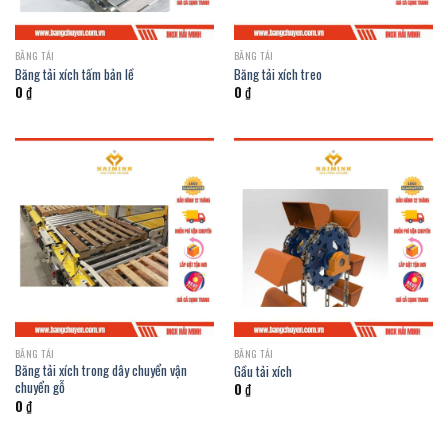
BĂNG TẢI
BĂNG TẢI
Băng tải xích tấm bản lề
Băng tải xích treo
0
₫
0
₫
BĂNG TẢI
BĂNG TẢI
Băng tải xích trong dây chuyển vận
Gầu tải xích
chuyển gỗ
0
₫
0
₫