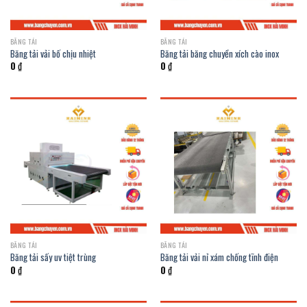
BĂNG TẢI
BĂNG TẢI
Băng tải vải bố chịu nhiệt
Băng tải băng chuyền xích cào inox
0
₫
0
₫
BĂNG TẢI
BĂNG TẢI
Băng tải sấy uv tiệt trùng
Băng tải vải nỉ xám chống tĩnh điện
0
₫
0
₫