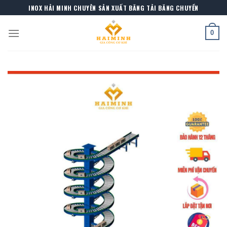
Skip
INOX HẢI MINH CHUYÊN SẢN XUẤT BĂNG TẢI BĂNG CHUYỀN
to
content
0