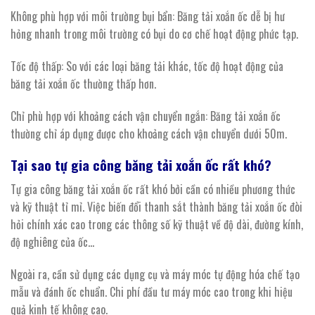
Không phù hợp với môi trường bụi bẩn: Băng tải xoắn ốc dễ bị hư
hỏng nhanh trong môi trường có bụi do cơ chế hoạt động phức tạp.
Tốc độ thấp: So với các loại băng tải khác, tốc độ hoạt động của
băng tải xoắn ốc thường thấp hơn.
Chỉ phù hợp với khoảng cách vận chuyển ngắn: Băng tải xoắn ốc
thường chỉ áp dụng được cho khoảng cách vận chuyển dưới 50m.
Tại
sao tự gia công
băng
tải
xoắn
ốc
rất khó?
Tự gia công băng tải xoắn ốc rất khó bởi cần có nhiều phương thức
và kỹ thuật tỉ mỉ. Việc biến đổi thanh sắt thành băng tải xoắn ốc đòi
hỏi chính xác cao trong các thông số kỹ thuật về độ dài, đường kính,
độ nghiêng của ốc…
Ngoài ra, cần sử dụng các dụng cụ và máy móc tự động hóa chế tạo
mẫu và đánh ốc chuẩn. Chi phí đầu tư máy móc cao trong khi hiệu
quả kinh tế không cao.