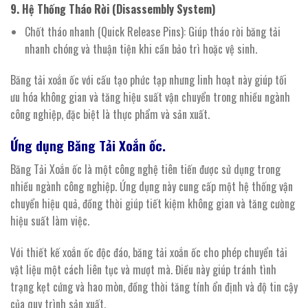
9. Hệ Thống Tháo Rời (Disassembly System)
Chốt tháo nhanh (Quick Release Pins): Giúp tháo rời băng tải
nhanh chóng và thuận tiện khi cần bảo trì hoặc vệ sinh.
Băng tải xoắn ốc với cấu tạo phức tạp nhưng linh hoạt này giúp tối
ưu hóa không gian và tăng hiệu suất vận chuyển trong nhiều ngành
công nghiệp, đặc biệt là thực phẩm và sản xuất.
Ứng dụng Băng
Tải
Xoắn
ố
c.
Băng Tải Xoắn ốc là một công nghệ tiên tiến được sử dụng trong
nhiều ngành công nghiệp. Ứng dụng này cung cấp một hệ thống vận
chuyển hiệu quả, đồng thời giúp tiết kiệm không gian và tăng cường
hiệu suất làm việc.
Với thiết kế xoắn ốc độc đáo, băng tải xoắn ốc cho phép chuyển tải
vật liệu một cách liên tục và mượt mà. Điều này giúp tránh tình
trạng kẹt cứng và hao mòn, đồng thời tăng tính ổn định và độ tin cậy
của quy trình sản xuất.