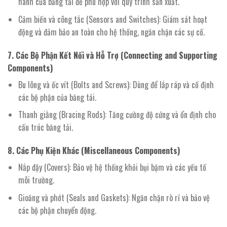
hành của băng tải để phù hợp với quy trình sản xuất.
Cảm biến và công tắc (Sensors and Switches): Giám sát hoạt
động và đảm bảo an toàn cho hệ thống, ngăn chặn các sự cố.
7. Các Bộ Phận Kết Nối và Hỗ Trợ (Connecting and Supporting
Components)
Bu lông và ốc vít (Bolts and Screws): Dùng để lắp ráp và cố định
các bộ phận của băng tải.
Thanh giằng (Bracing Rods): Tăng cường độ cứng và ổn định cho
cấu trúc băng tải.
8. Các Phụ Kiện Khác (Miscellaneous Components)
Nắp đậy (Covers): Bảo vệ hệ thống khỏi bụi bặm và các yếu tố
môi trường.
Gioăng và phớt (Seals and Gaskets): Ngăn chặn rò rỉ và bảo vệ
các bộ phận chuyển động.