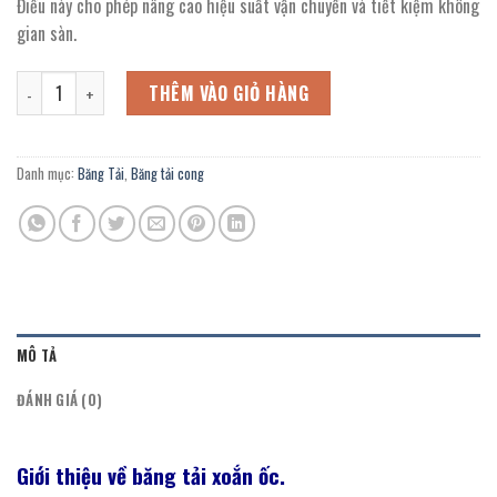
Điều này cho phép nâng cao hiệu suất vận chuyển và tiết kiệm không
gian sàn.
Băng tải xoắn ốc khung nhôm định hình số lượng
THÊM VÀO GIỎ HÀNG
Danh mục:
Băng Tải
,
Băng tải cong
MÔ TẢ
ĐÁNH GIÁ (0)
Giới thiệu về băng tải xoắn ốc.