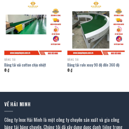
BĂNG TẢI
BĂNG TẢI
Băng tải vải cotton chịu nhiệt
Băng tải rulo xoay 90 độ đến 360 độ
0
₫
0
₫
VỀ HẢI MINH
Công ty Inox Hải Minh là một công ty chuyên sản xuất và gia công
băng tải băng chuyền. Chúng tôi đã xây dựng được danh tiếng trong