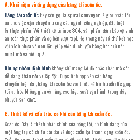
A. Khái niệm và ứng dụng của băng tải xoắn ốc.
Băng tải xoắn ốc
hay còn gọi là
spiral conveyor
là giải pháp tối
ưu cho việc
vận chuyển
trong các ngành công nghiệp, đặc biệt
là
thực phẩm
. Với thiết kế từ
inox 304
, sản phẩm đảm bảo vệ sinh
an toàn thực phẩm và độ bền vượt trội. Hệ thống này có thể kết hợp
với
xích nhựa
và
con lăn
, giúp việc di chuyển hàng hóa trở nên
mượt mà và hiệu quả.
Khung nhôm định hình
không chỉ mang lại độ chắc chắn mà còn
dễ dàng
tháo rời
và lắp đặt. Được tích hợp vào các
băng
chuyền
hiện đại,
băng tải xoắn ốc
với thiết kế
hình xoắn ốc
giúp
tối ưu hóa không gian và nâng cao hiệu suất vận hành trong dây
chuyền sản xuất.
B. Thiết kế và cấu trúc cơ khí của băng tải xoắn ốc.
Xoắn ốc: Đây là thành phần chính của băng tải, có hình dạng của
một ống trụ có chiều dài dài và được xoắn lại thành dạng xoắn ốc.
Xoắn ốc có vai trò chuyển động và đẩy vật liệu từ đầu vào đến đầu ra